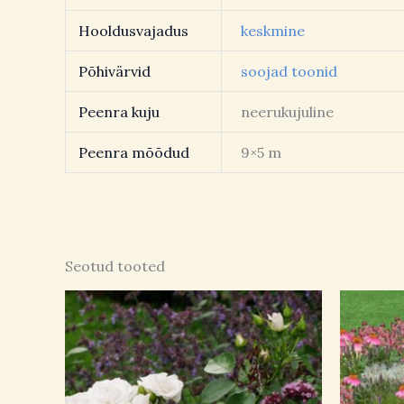
Hooldusvajadus
keskmine
Põhivärvid
soojad toonid
Peenra kuju
neerukujuline
Peenra mõõdud
9×5 m
Seotud tooted