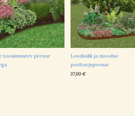
e toonimuutev peenar
Looduslik ja moodne
ega
poolvarjupeenar
37,00
€