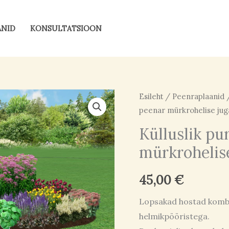
ANID
KONSULTATSIOON
Külluslik
Esileht
/
Peenraplaanid
peenar mürkrohelise ju
purpurne
peenar
Külluslik pu
mürkrohelise
mürkrohelis
jugapuuga
kogus
45,00
€
Lopsakad hostad kombi
helmikpööristega.