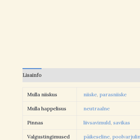
Lisainfo
Arvustused (0)
Mulla niiskus
niiske
,
parasniiske
Mulla happelisus
neutraalne
Pinnas
liivsavimuld
,
savikas
Valgustingimused
päikeseline
,
poolvarjuli