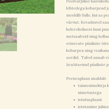
Poolvarjulise kasvuko
lehtedega kobarpead j
meeldib Sulle, kui sa pe
värvist. Kevadsuvel saa
helerohelisest kuni pun
metssalveid ning kolla
erinevate püsikute õit
kobarpea ning vesikane
sordid. Talvel annab vä
äraõitsenud püsikute p
Peenraplaan sisaldab:
taimenimekirja k
nimetustega
istutusplaani
istutamise juhise