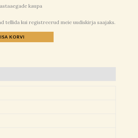
aastaaegade kaupa
 tellida kui registreerud meie uudiskirja saajaks.
LISA KORVI