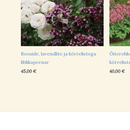
Rooside, lavendlite ja kõrrelistega
Õiterohk
liblikapeenar
kõrrelist
45,00
€
40,00
€