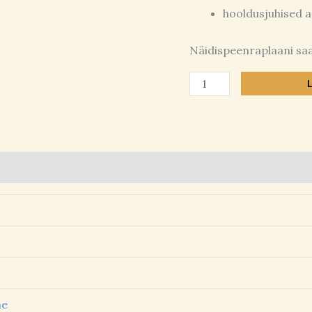
hooldusjuhised 
Näidispeenraplaani saad
ne