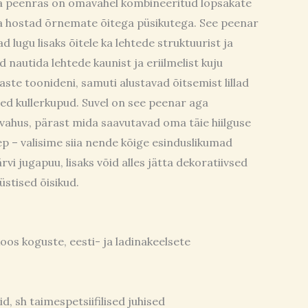
ha peenras on omavahel kombineeritud lopsakate
a hostad õrnemate õitega püsikutega. See peenar
ad lugu lisaks õitele ka lehtede struktuurist ja
d nautida lehtede kaunist ja eriilmelist kuju
aste toonideni, samuti alustavad õitsemist lillad
sed kullerkupud. Suvel on see peenar aga
evahus, pärast mida saavutavad oma täie hiilguse
p – valisime siia nende kõige esinduslikumad
rvi jugapuu, lisaks võid alles jätta dekoratiivsed
üstised õisikud.
oos koguste, eesti- ja ladinakeelsete
id, sh taimespetsiifilised juhised