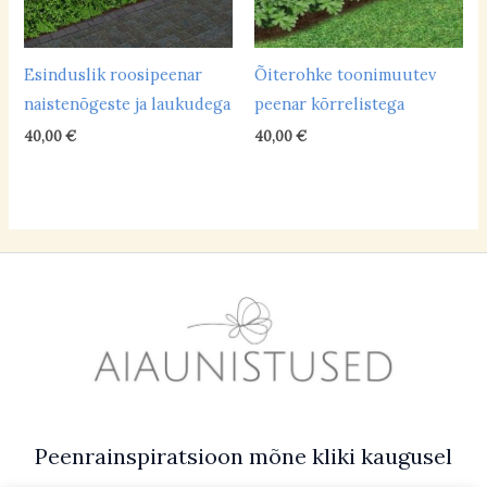
liivane
(2)
Esinduslik roosipeenar
Õiterohke toonimuutev
liivsavimuld
(31)
naistenõgeste ja laukudega
peenar kõrrelistega
paepealne
(4)
40,00
€
40,00
€
savikas
(16)
saviliivmuld
(30)
turbapeenar
(1)
Mulla niiskus
turvas
(0)
kuiv
(14)
niiske
(6)
parasniiske
(37)
Peenrainspiratsioon mõne kliki kaugusel
Mulla happelisus