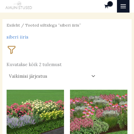
Skip
MAI
to
MEN
content
Esileht
/ Tooted siltidega “siberi iiris”
siberi iiris
Kuvatakse kõik 2 tulemust
Valgustingimused
päikeseline
(36)
poolvarjuline
(27)
varjuline
(5)
Pinnas