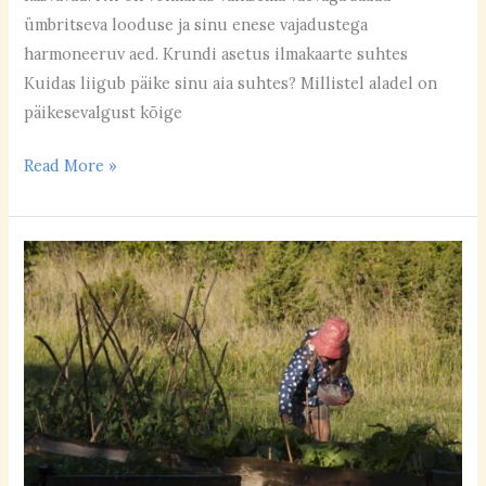
ümbritseva looduse ja sinu enese vajadustega
harmoneeruv aed. Krundi asetus ilmakaarte suhtes
Kuidas liigub päike sinu aia suhtes? Millistel aladel on
päikesevalgust kõige
Read More »
Kuidas
luua
lastesõbralik
aiaruum?