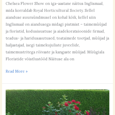
Chelsea Flower Show on iga-aastane näitus Inglismaal,
mida korraldab Royal Horticultural Society. Sellel
aianduse suursündmusel on kohal kõik, kellel siin
Inglismaal on aiandusega midagi pistmist – taimemüüjad
ja floristid, kodusisustuse ja aiadekoratsioonide firmad,
teadus- ja haridusasutused, toataimede tootjad, müüjad ja
haljastajad, isegi taimekujuliste juveelide,
taimemustritega rõivaste ja kangaste müüjad. Müügiala
Floristide võistlustööd Näituse ala on
Read More »
Mida
jälgida
taimede
ja