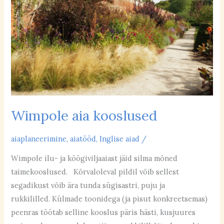
Wimpole aia kooslused
aiaplaneerimine
,
aiatööd
,
Inglise aiad
/
Wimpole ilu- ja köögiviljaaiast jäid silma mõned
taimekooslused. Kõrvaloleval pildil võib sellest
segadikust võib ära tunda sügisastri, puju ja
rukkililled. Külmade toonidega (ja pisut konkreetsemas)
peenras töötab selline kooslus päris hästi, kusjuures