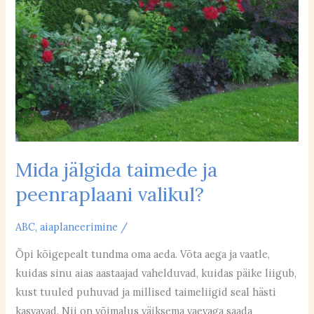
peenraplaani
valikul?
Mida jälgida taimede ja
peenraplaani valikul?
ABC
,
aiaplaneerimine
/
Õpi kõigepealt tundma oma aeda. Võta aega ja vaatle,
kuidas sinu aias aastaajad vahelduvad, kuidas päike liigub,
kust tuuled puhuvad ja millised taimeliigid seal hästi
kasvavad. Nii on võimalus väiksema vaevaga saada