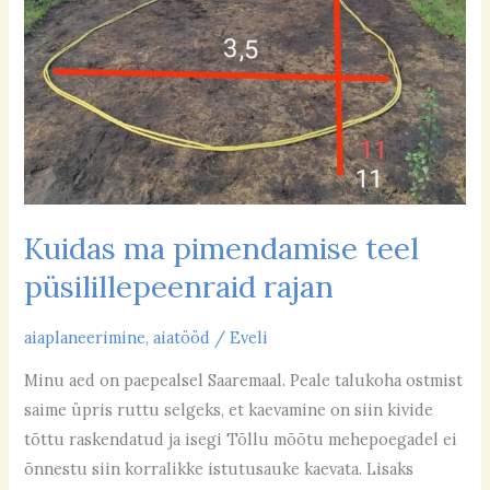
püsilillepeenraid
rajan
Kuidas ma pimendamise teel
püsilillepeenraid rajan
aiaplaneerimine
,
aiatööd
/
Eveli
Minu aed on paepealsel Saaremaal. Peale talukoha ostmist
saime üpris ruttu selgeks, et kaevamine on siin kivide
tõttu raskendatud ja isegi Tõllu mõõtu mehepoegadel ei
õnnestu siin korralikke istutusauke kaevata. Lisaks