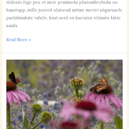
tõdesin õige pea, et meie peamiseks püsiumbrohuks on
kassitapp, mille juured ulatuvad mitme meetri sügavusele
paelahmakate vahele, kust neid on kaevates võimatu kätte
saada.
Read More »
Päikeselise
aia
7
putukamagnetit