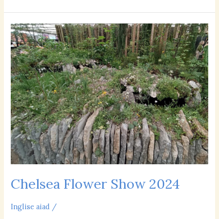
Chelsea
Flower
Show
2024
Chelsea Flower Show 2024
Inglise aiad
/