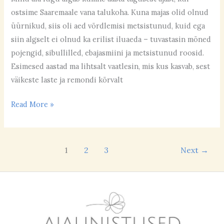
ostsime Saaremaale vana talukoha. Kuna majas olid olnud
üürnikud, siis oli aed võrdlemisi metsistunud, kuid ega
siin algselt ei olnud ka erilist iluaeda – tuvastasin mõned
pojengid, sibullilled, ebajasmiini ja metsistunud roosid.
Esimesed aastad ma lihtsalt vaatlesin, mis kus kasvab, sest
väikeste laste ja remondi kõrvalt
Read More »
1
2
3
Next
→