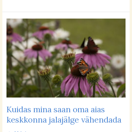
Kuidas
mina
saan
oma
aias
keskkonna
jalajälge
vähendada
Kuidas mina saan oma aias
keskkonna jalajälge vähendada