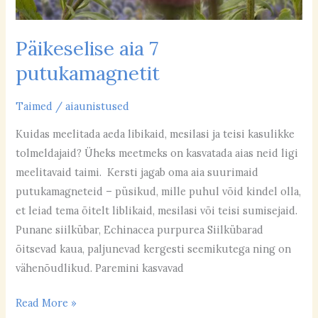
Päikeselise aia 7
putukamagnetit
Taimed
/
aiaunistused
Kuidas meelitada aeda libikaid, mesilasi ja teisi kasulikke
tolmeldajaid? Üheks meetmeks on kasvatada aias neid ligi
meelitavaid taimi. Kersti jagab oma aia suurimaid
putukamagneteid – püsikud, mille puhul võid kindel olla,
et leiad tema õitelt liblikaid, mesilasi või teisi sumisejaid.
Punane siilkübar, Echinacea purpurea Siilkübarad
õitsevad kaua, paljunevad kergesti seemikutega ning on
vähenõudlikud. Paremini kasvavad
Read More »