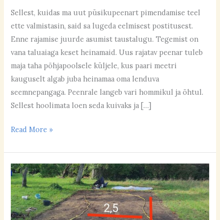
Sellest, kuidas ma uut püsikupeenart pimendamise teel
ette valmistasin, said sa lugeda eelmisest postitusest.
Enne rajamise juurde asumist taustalugu. Tegemist on
vana taluaiaga keset heinamaid. Uus rajatav peenar tuleb
maja taha põhjapoolsele küljele, kus paari meetri
kauguselt algab juba heinamaa oma lenduva
seemnepangaga. Peenrale langeb vari hommikul ja õhtul.
Sellest hoolimata loen seda kuivaks ja […]
Read More »
Kuidas
ma
pimendamise
teel