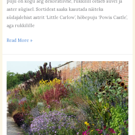
puju on kogu aeg dekoratiivne, rukkilill õitseb suvel ja
aster sügisel. Sortidest saaks kasutada näiteks
südajalehist astrit ‘Little Carlow’, hõbepuju ‘Powis Castle’,
aga rukkilille
Read More »
Wimpole
mõisa
valdused