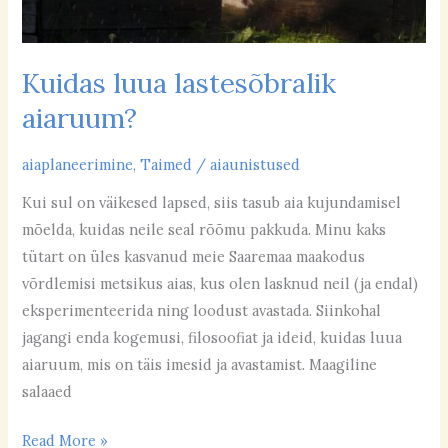
Kuidas luua lastesõbralik
aiaruum?
aiaplaneerimine
,
Taimed
/
aiaunistused
Kui sul on väikesed lapsed, siis tasub aia kujundamisel
mõelda, kuidas neile seal rõõmu pakkuda. Minu kaks
tütart on üles kasvanud meie Saaremaa maakodus
võrdlemisi metsikus aias, kus olen lasknud neil (ja endal)
eksperimenteerida ning loodust avastada. Siinkohal
jagangi enda kogemusi, filosoofiat ja ideid, kuidas luua
aiaruum, mis on täis imesid ja avastamist. Maagiline
salaaed
Read More »