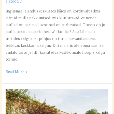
aiatööd
/
Inglismaal aianduskeskustes käies on korduvalt silma
jäänud mulla pakkumised, mis kuulutavad, et nende
mullad on parimad, sest nad on turbavabad. Turvas on ju
mulla parandamiseks hea, või kuidas? Asja lähemalt
uurides selgus, et põhjus on turba kaevandamisest
tekkivas keskkonnakahjus. Kui nii, siis olen oma aias ise
endale toitu ja lilli kasvatades keskkonnale hoopis kahju
teinud.
Read More »
Wimpole
aia
kooslused