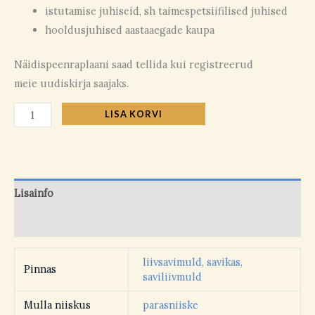
istutamise juhiseid, sh taimespetsiifilised juhised
hooldusjuhised aastaaegade kaupa
Näidispeenraplaani saad tellida kui registreerud
meie uudiskirja saajaks.
LISA KORVI
Lisainfo
Arvustused (0)
liivsavimuld
,
savikas
,
Pinnas
saviliivmuld
Mulla niiskus
parasniiske