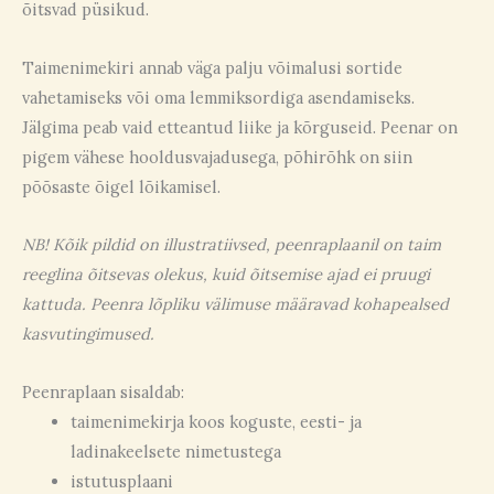
õitsvad püsikud.
Taimenimekiri annab väga palju võimalusi sortide
vahetamiseks või oma lemmiksordiga asendamiseks.
Jälgima peab vaid etteantud liike ja kõrguseid. Peenar on
pigem vähese hooldusvajadusega, põhirõhk on siin
põõsaste õigel lõikamisel.
NB! Kõik pildid on illustratiivsed, peenraplaanil on taim
reeglina õitsevas olekus, kuid õitsemise ajad ei pruugi
kattuda. Peenra lõpliku välimuse määravad kohapealsed
kasvutingimused.
Peenraplaan sisaldab:
taimenimekirja koos koguste, eesti- ja
ladinakeelsete nimetustega
istutusplaani