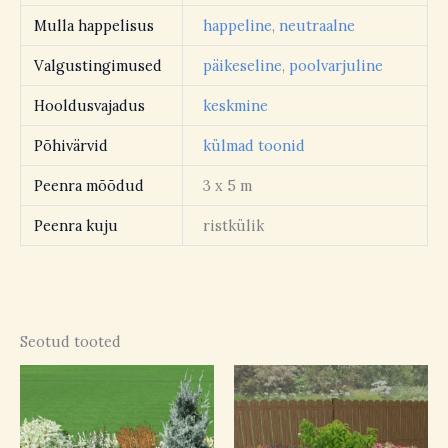
Mulla happelisus
happeline
,
neutraalne
Valgustingimused
päikeseline
,
poolvarjuline
Hooldusvajadus
keskmine
Põhivärvid
külmad toonid
Peenra mõõdud
3 x 5 m
Peenra kuju
ristkülik
Seotud tooted