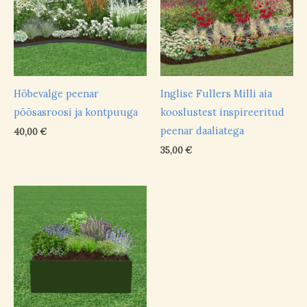
Hõbevalge peenar
Inglise Fullers Milli aia
põõsasroosi ja kontpuuga
kooslustest inspireeritud
peenar daaliatega
40,00
€
35,00
€