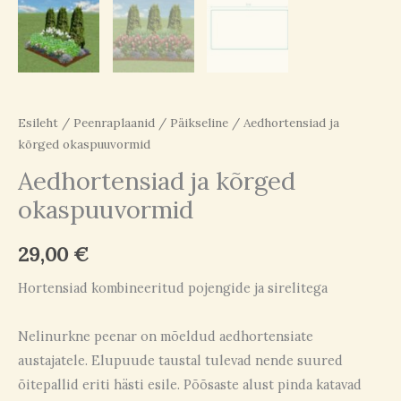
Esileht
/
Peenraplaanid
/
Päikseline
/ Aedhortensiad ja
kõrged okaspuuvormid
Aedhortensiad ja kõrged
okaspuuvormid
29,00
€
Hortensiad kombineeritud pojengide ja sirelitega
Nelinurkne peenar on mõeldud aedhortensiate
austajatele. Elupuude taustal tulevad nende suured
õitepallid eriti hästi esile. Põõsaste alust pinda katavad