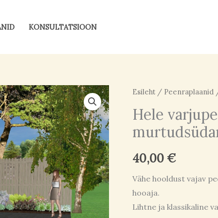
ANID
KONSULTATSIOON
Hele
Esileht
/
Peenraplaanid
varjupeenar
Hele varjup
koos
murtudsüda
murtudsüdametega
kogus
40,00
€
Vähe hooldust vajav peen
hooaja.
Lihtne ja klassikaline 