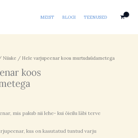
MEIST
BLOGI
TEENUSED
/
Niiske
/ Hele varjupeenar koos murtudsüdametega
eenar koos
metega
ar, mis pakub nii lehe- kui õieilu läbi terve
varjupeenar, kus on kasutatud tuntud varju