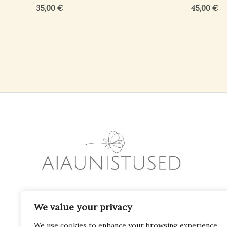
35,00
€
45,00
€
Peenrainspiratsioon mõne kliki kaug
We value your privacy
We use cookies to enhance your browsing experience,