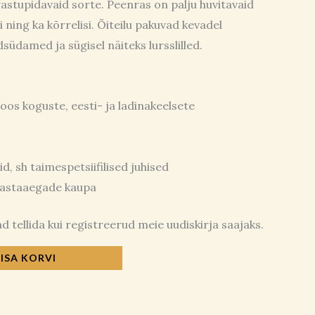
stupidavaid sorte. Peenras on palju huvitavaid
i ning ka kõrrelisi. Õiteilu pakuvad kevadel
südamed ja sügisel näiteks lursslilled.
oos koguste, eesti- ja ladinakeelsete
id, sh taimespetsiifilised juhised
aastaaegade kaupa
 tellida kui registreerud meie uudiskirja saajaks.
LISA KORVI