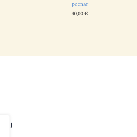
peenar
40,00
€
usel