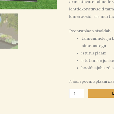
armastavate taimede va
lehtdekoratiivseid taim
lumeroosid, siis murtud
Peenraplaan sisaldab:
taimenimekirja k
nimetustega
istutusplaani
istutamise juhise
hooldusjuhised 
Näidispeenraplaani saad