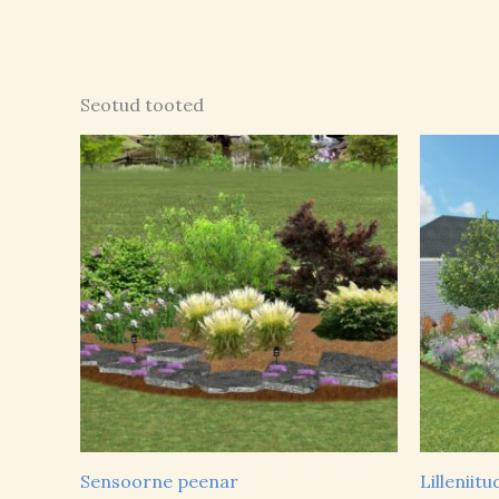
Seotud tooted
Sensoorne peenar
Lilleniit