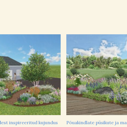
udest inspireeritud kujundus
Põuakindlate püsikute ja ma