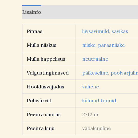
Lisainfo
Arvustused (0)
Pinnas
liivsavimuld
,
savikas
Mulla niiskus
niiske
,
parasniiske
Mulla happelisus
neutraalne
Valgustingimused
päikeseline
,
poolvarjuli
Hooldusvajadus
vähene
Põhivärvid
külmad toonid
Peenra suurus
2×12 m
Peenra kuju
vabakujuline