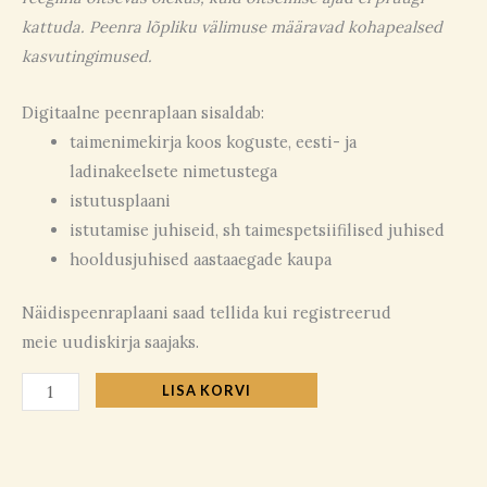
kattuda. Peenra lõpliku välimuse määravad kohapealsed
kasvutingimused.
Digitaalne peenraplaan sisaldab:
taimenimekirja koos koguste, eesti- ja
ladinakeelsete nimetustega
istutusplaani
istutamise juhiseid, sh taimespetsiifilised juhised
hooldusjuhised aastaaegade kaupa
Näidispeenraplaani saad tellida kui registreerud
meie uudiskirja saajaks.
LISA KORVI