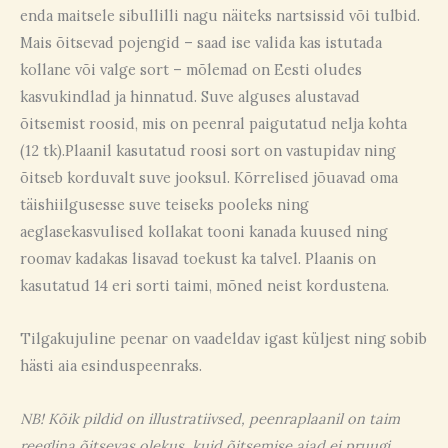
enda maitsele sibullilli nagu näiteks nartsissid või tulbid.
Mais õitsevad pojengid – saad ise valida kas istutada
kollane või valge sort – mõlemad on Eesti oludes
kasvukindlad ja hinnatud. Suve alguses alustavad
õitsemist roosid, mis on peenral paigutatud nelja kohta
(12 tk).Plaanil kasutatud roosi sort on vastupidav ning
õitseb korduvalt suve jooksul. Kõrrelised jõuavad oma
täishiilgusesse suve teiseks pooleks ning
aeglasekasvulised kollakat tooni kanada kuused ning
roomav kadakas lisavad toekust ka talvel. Plaanis on
kasutatud 14 eri sorti taimi, mõned neist kordustena.
Tilgakujuline peenar on vaadeldav igast küljest ning sobib
hästi aia esinduspeenraks.
NB! Kõik pildid on illustratiivsed, peenraplaanil on taim
reeglina õitsevas olekus, kuid õitsemise ajad ei pruugi