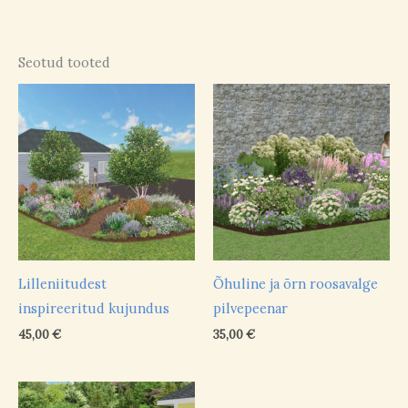
Seotud tooted
Lilleniitudest
Õhuline ja õrn roosavalge
inspireeritud kujundus
pilvepeenar
45,00
€
35,00
€