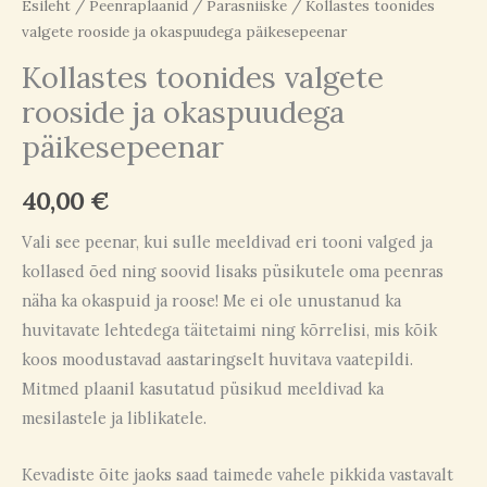
Esileht
/
Peenraplaanid
/
Parasniiske
/ Kollastes toonides
valgete rooside ja okaspuudega päikesepeenar
Kollastes toonides valgete
rooside ja okaspuudega
päikesepeenar
40,00
€
Vali see peenar, kui sulle meeldivad eri tooni valged ja
kollased õed ning soovid lisaks püsikutele oma peenras
näha ka okaspuid ja roose! Me ei ole unustanud ka
huvitavate lehtedega täitetaimi ning kõrrelisi, mis kõik
koos moodustavad aastaringselt huvitava vaatepildi.
Mitmed plaanil kasutatud püsikud meeldivad ka
mesilastele ja liblikatele.
Kevadiste õite jaoks saad taimede vahele pikkida vastavalt