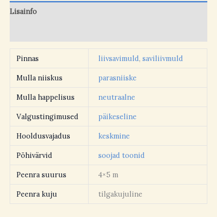
Lisainfo
Arvustused (0)
Pinnas
liivsavimuld
,
saviliivmuld
Mulla niiskus
parasniiske
Mulla happelisus
neutraalne
Valgustingimused
päikeseline
Hooldusvajadus
keskmine
Põhivärvid
soojad toonid
Peenra suurus
4×5 m
Peenra kuju
tilgakujuline