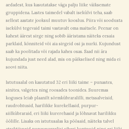
aedadest, kus kasutatakse väga palju liike väiksemate
gruppidena. Lastes taimedel vabalt isekülvi teha, saab
sellest aastate jooksul muutuv kooslus. Piira või soodusta
isekülvi tegevaid taimi vastavalt oma maitsele. Peenar on
kahest äärest sirge ning sobib ääristama näiteks eesaia
parklaid, kõnniteid või aia sirgeid osi ja nurki. Kujundust
saab ka poolitada või rajada kahes osas. Saad nii ära
kujundada just need alad, mis on päikselised ning mida ei
soovi niita.
Istutusalal on kasutatud 32 eri liiki taime – punastes,
sinites, valgetes ning roosades toonides. Suuremas
koguses leiab plaanilt sõrmkübraralilli, metssalveisid,
raudrohtusid, harilikke kurekellasid, purpur-
siilkübraraid, eri liiki kurerehasid ja lõhnavat harilikku
öölille. Lisaks on istutusalas ka põõsaid, näiteks talvel
atraktiivseid punasevarrelisi siberi kontpuid ning eri liiki