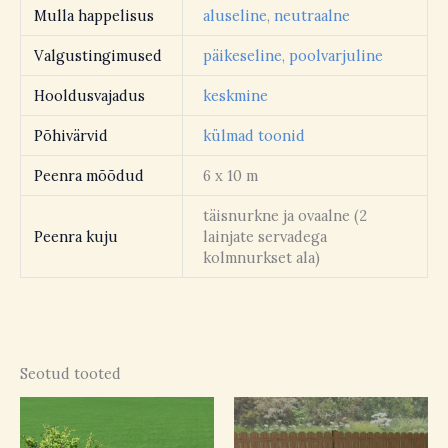
Mulla happelisus
aluseline
,
neutraalne
Valgustingimused
päikeseline
,
poolvarjuline
Hooldusvajadus
keskmine
Põhivärvid
külmad toonid
Peenra mõõdud
6 x 10 m
täisnurkne ja ovaalne (2
Peenra kuju
lainjate servadega
kolmnurkset ala)
Seotud tooted