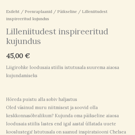
Esileht
/
Peenraplaanid
/
Päikseline
/ Lilleniitudest
inspireeritud kujundus
Lilleniitudest inspireeritud
kujundus
45,00
€
Liigirohke loodusaia stiilis istutusala suurema aiaosa
kujundamiseks
Hõreda puistu alla sobiv haljastus
Oled väsinud muru niitmisest ja soovid olla
keskkonnasõbralikum? Kujunda oma päikseline aiaosa
loodusaia stiilis lastes end igal aastal üllatada uuete
kooslustega! Istutusala on saanud inspiratsiooni Chelsea