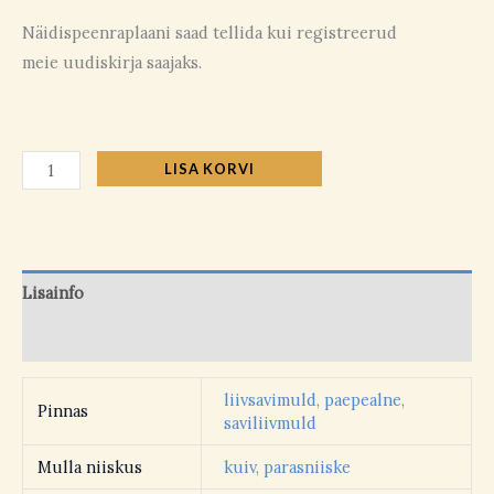
Näidispeenraplaani saad tellida kui registreerud
meie uudiskirja saajaks.
LISA KORVI
Lisainfo
Arvustused (0)
liivsavimuld
,
paepealne
,
Pinnas
saviliivmuld
Mulla niiskus
kuiv
,
parasniiske