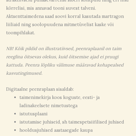
kõrrelisi, mis annavad tooni suvest talveni.
Aktsenttaimedena saad soovi korral kasutada martragon
liiliaid ning soolopuudena mitmetüvelist kaske või
toompihlakat.
NB! Kõik pildid on illustratiivsed, peenraplaanil on taim
reeglina õitsevas olekus, kuid õitsemise ajad ei pruugi
kattuda. Peenra lõpliku välimuse määravad kohapealsed
kasvutingimused.
Digitaalne peenraplaan sisaldab:
taimenimekirja koos koguste, eesti- ja
ladinakeelsete nimetustega
istutusplaani
istutamise juhiseid, sh taimespetsiifilised juhised
hooldusjuhised aastaaegade kaupa