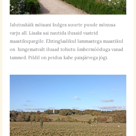
Jalutuskäik mõisani kulges suurte puude mõnusa
varju all. Lisaks sai nautida ilusaid vaateid
maastikupargile. Ehtinglaslikul lammastega maastikul
on hingematvalt ilusad tohutu ümbermõõduga vanad
tammed. Pildil on peidus kahe paisjärvega jõgi.