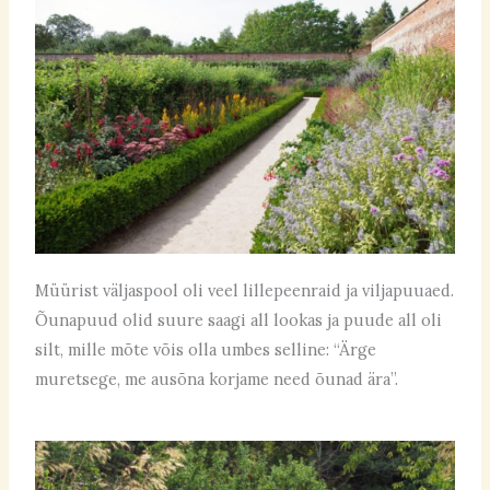
Müürist väljaspool oli veel lillepeenraid ja viljapuuaed.
Õunapuud olid suure saagi all lookas ja puude all oli
silt, mille mõte võis olla umbes selline: “Ärge
muretsege, me ausõna korjame need õunad ära”.