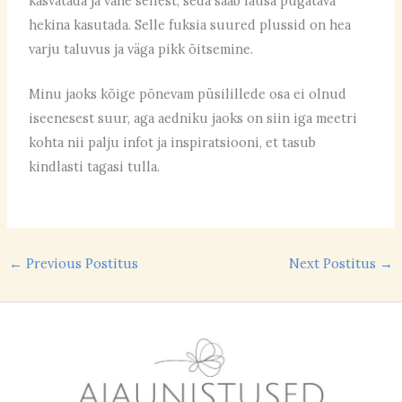
kasvatada ja vähe sellest, seda saab lausa pügatava
hekina kasutada. Selle fuksia suured plussid on hea
varju taluvus ja väga pikk õitsemine.
Minu jaoks kõige põnevam püsilillede osa ei olnud
iseenesest suur, aga aedniku jaoks on siin iga meetri
kohta nii palju infot ja inspiratsiooni, et tasub
kindlasti tagasi tulla.
←
Previous Postitus
Next Postitus
→