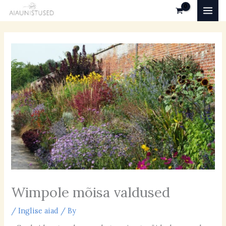
Skip
MAI
to
MEN
content
Wimpole mõisa valdused
/
Inglise aiad
/ By