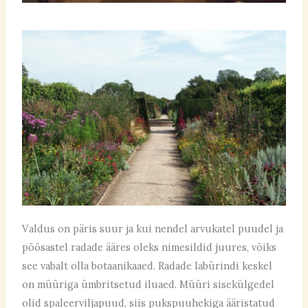
Valdus on päris suur ja kui nendel arvukatel puudel ja
põõsastel radade ääres oleks nimesildid juures, võiks
see vabalt olla botaanikaaed. Radade labürindi keskel
on müüriga ümbritsetud iluaed. Müüri sisekülgedel
olid spaleerviljapuud, siis pukspuuhekiga ääristatud