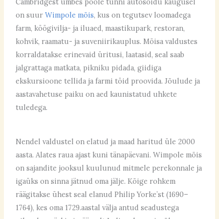
Cambridgest umbes poole tunni autosõidu kaugusel
on suur
Wimpole mõis
, kus on tegutsev loomadega
farm, köögivilja- ja iluaed, maastikupark, restoran,
kohvik, raamatu- ja suveniirikauplus. Mõisa valdustes
korraldatakse erinevaid üritusi, laatasid, seal saab
jalgrattaga matkata, pikniku pidada, giidiga
ekskursioone tellida ja farmi töid proovida. Jõulude ja
aastavahetuse paiku on aed kaunistatud uhkete
tuledega.
Nendel valdustel on elatud ja maad haritud üle 2000
aasta. Alates raua ajast kuni tänapäevani. Wimpole mõis
on sajandite jooksul kuulunud mitmele perekonnale ja
igaüks on sinna jätnud oma jälje. Kõige rohkem
räägitakse ühest seal elanud Philip Yorke’st (1690–
1764), kes oma 1729.aastal välja antud seadustega