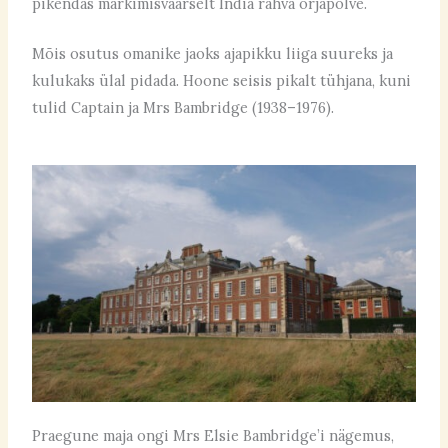
pikendas märkimisväärselt India rahva orjapõlve.
Mõis osutus omanike jaoks ajapikku liiga suureks ja
kulukaks ülal pidada. Hoone seisis pikalt tühjana, kuni
tulid Captain ja Mrs Bambridge (1938–1976).
Praegune maja ongi Mrs Elsie Bambridge’i nägemus,