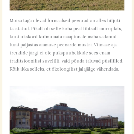
Mõisa taga olevad formaalsed peenrad on alles hiljuti
taastatud. Pikalt oli selle koha peal lihtsalt muruplats,
kuni ükskord külmumata maapinnale maha sadanud
lumi paljastas ammuse peenarde mustri. Viimase aja
trendide järgi ei ole pukspuuhekkide sees enam
traditsioonilisi suvelilli, vaid põuda taluvad püsililled.
Kõik ikka selleks, et ökoloogilist jalajälge vähendada.