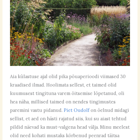
Aia külastuse ajal olid pika põuaperioodi viimased 30
kraadised ilmad. Hoolimata sellest, et taimed olid
kuumusest tingituna varem õitsemise lõpetanud, oli
hea näha, millised taimed on nendes tingimustes
paremini vastu pidanud.
Piet Oudolf
on öelnud midagi
sellist, et aed on hästi rajatud siis, kui su aiast tehtud
pildid näevad ka must-valgena head välja. Minu meelest
olid need kohati mustaks kõrbenud peenrad täitsa