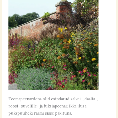
Teemapeenardena olid esindatud salvei-, daalia-,
roosi- suvelille- ja fuksiapeenar. Ikka ilusa
pukspuuheki raami sisse pakituna.