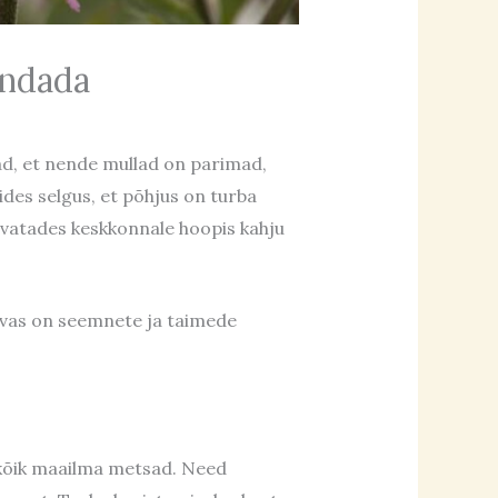
endada
ad, et nende mullad on parimad,
ides selgus, et põhjus on turba
kasvatades keskkonnale hoopis kahju
rvas on seemnete ja taimede
i kõik maailma metsad. Need