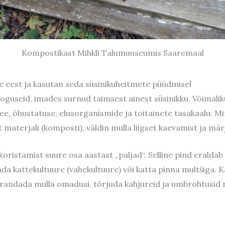
Kompostikast Mihkli Talumuuseumis Saaremaal
se eest ja kasutan seda süsinikuheitmete püüdmisel
oguseid, imades surnud taimsest ainest süsinikku. Võimalik
e, õhustatuse, elusorganismide ja toitainete tasakaalu. Mi
t materjali (komposti), väldin mulla liigset kaevamist ja mä
oristamist suure osa aastast „paljad“. Selline pind eraldab s
a kattekultuure (vahekultuure) või katta pinna multšiga. Ka
arandada mulla omadusi, tõrjuda kahjureid ja umbrohtusid ni