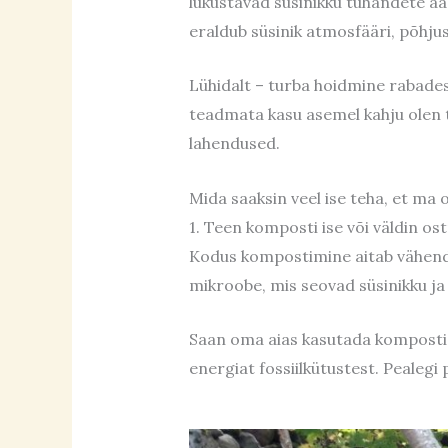
lukustavad süsinikku tuhandete aa
eraldub süsinik atmosfääri, põhj
Lühidalt – turba hoidmine rabades
teadmata kasu asemel kahju olen t
lahendused.
Mida saaksin veel ise teha, et ma 
1. Teen komposti ise või väldin ost
Kodus kompostimine aitab vähend
mikroobe, mis seovad süsinikku ja
Saan oma aias kasutada komposti s
energiat fossiilkütustest. Pealeg