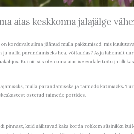
ma aias keskkonna jalajälge väh
 on korduvalt silma jäänud mulla pakkumised, mis kuulutav
 ju mulla parandamiseks hea, või kuidas? Asja lähemalt uur
hjus. Kui nii, siis olen oma aias ise endale toitu ja lilli 
ajamiseks, mulla parandamiseks ja taimede katmiseks. Tu
keskustest ostetud taimede pottides.
i pinnast, kuid säilitavad kaks korda rohkem süsinikku ku