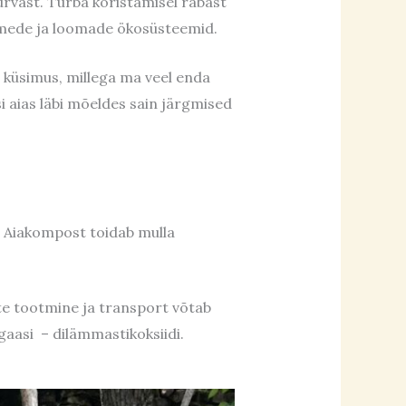
urvast. Turba koristamisel rabast
taimede ja loomade ökosüsteemid.
b küsimus, millega ma veel enda
i aias läbi mõeldes sain järgmised
 Aiakompost toidab mulla
ste tootmine ja transport võtab
gaasi – dilämmastikoksiidi.