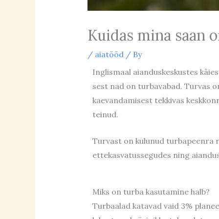
Kuidas mina saan o
/
aiatööd
/ By
Inglismaal aianduskeskustes käies
sest nad on turbavabad. Turvas on
kaevandamisest tekkivas keskkonnaka
teinud.
Turvast on kulunud turbapeenra r
ettekasvatussegudes ning aiandus
Miks on turba kasutamine halb?
Turbaalad katavad vaid 3% planeed