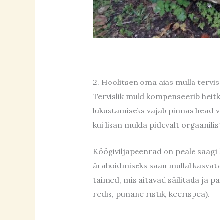
2. Hoolitsen oma aias mulla tervi
Tervislik muld kompenseerib heitk
lukustamiseks vajab pinnas head ve
kui lisan mulda pidevalt orgaanilis
Köögiviljapeenrad on peale saagi k
ärahoidmiseks saan mullal kasvatad
taimed, mis aitavad säilitada ja p
redis, punane ristik, keerispea).