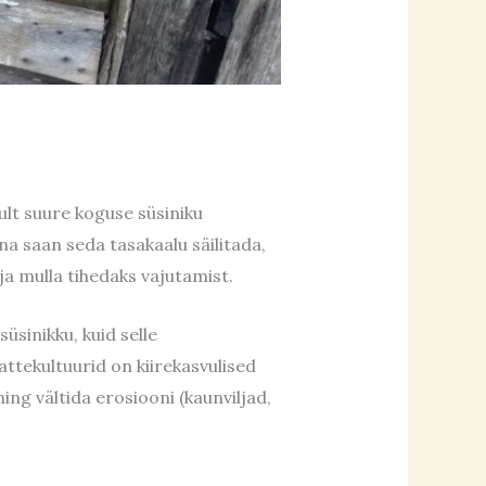
ult suure koguse süsiniku
na saan seda tasakaalu säilitada,
rja mulla tihedaks vajutamist.
üsinikku, kuid selle
ttekultuurid on kiirekasvulised
ng vältida erosiooni (kaunviljad,