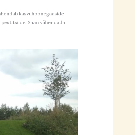
vähendab kasvuhoonegaaside
a pestitsiide. Saan vähendada