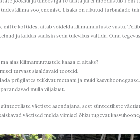
state jooksul ja umbes iga 10 aasta järel moodustub 1 cm t
ustades kliima soojenemist. Lisaks on rikutud turbaalade 
, mitte kottides, aitab võidelda kliimamuutuste vastu. Teki
einud ja kuidas saaksin seda tulevikus vältida. Oma tegevus
oma aias kliimamuutustele kaasa ei aitaks?
misel turvast sisaldavaid tooteid.
ada prügilates tekkivat metaani ja muid kasvuhoonegaase.
 parandavad mulla viljakust.
ünteetiliste väetiste asendajana, sest sünteetiliste väeti
i paiskavad väetised mulda viimisel õhku tugevat kasvuhoone