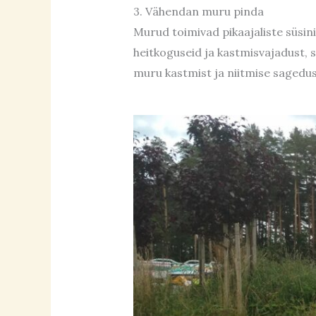
3. Vähendan muru pinda
Murud toimivad pikaajaliste süs
heitkoguseid ja kastmisvajadust, 
muru kastmist ja niitmise sagedus