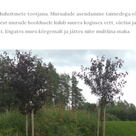
inikuheitmete tootjana. Murualade asendamine taimedega 
sest murude hooldusele kulub suures koguses vett, väetisi j
t, lõigates muru kõrgemalt ja jättes niite multšina maha.