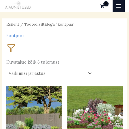
Skip
MAI
to
MEN
content
Esileht
/ Tooted siltidega “kontpuu”
kontpuu
Kuvatakse kõik 6 tulemust
Valgustingimused
päikeseline
(36)
poolvarjuline
(27)
varjuline
(5)
Pinnas