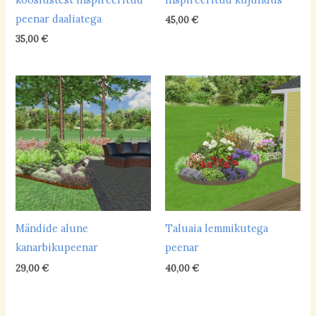
aluseline
(5)
peenar daaliatega
45,00
€
happeline
(6)
35,00
€
neutraalne
(40)
Hooldusvajadus
keskmine
(19)
suur
(2)
vähene
(20)
Põhivärvid
Mändide alune
Taluaia lemmikutega
kanarbikupeenar
peenar
külmad toonid
(25)
29,00
€
40,00
€
soojad toonid
(15)
valge/hõbedane peenar
(1)